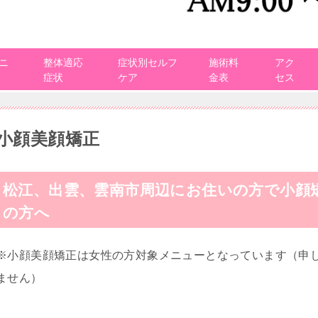
ニ
整体適応
症状別セルフ
施術料
アク
症状
ケア
金表
セス
小顔美顔矯正
松江、出雲、雲南市周辺にお住いの方で小顔
の方へ
※小顔美顔矯正は女性の方対象メニューとなっています（申
ません）