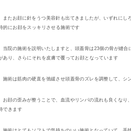
またお顔に針をうつ美容針も出てきましたが、いずれにし
時的にお顔をスッキリさせる施術です
当院の施術を説明いたしますと、頭蓋骨は23個の骨が縫合
があり、さらにそれを皮膚で覆ってお顔となっています
施術は筋肉の硬直を弛緩させ頭蓋骨のズレを調整して、シ
お顔の歪みが整うことで、血流やリンパの流れも良くなり
待できます
施術はとてもソフトで気持ちのいい施術となっていて、手技