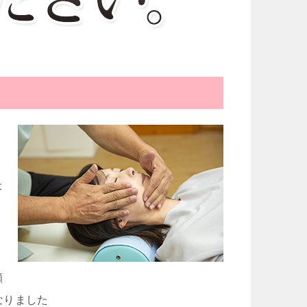
た
顔
なりました