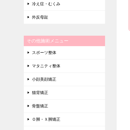
冷え症・むくみ
外反母趾
その他施術メニュー
スポーツ整体
マタニティ整体
小顔美顔矯正
猫背矯正
骨盤矯正
Ｏ脚・Ｘ脚矯正