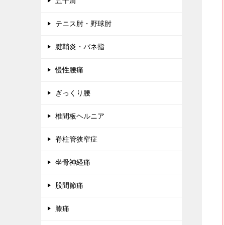
五十肩
テニス肘・野球肘
腱鞘炎・バネ指
慢性腰痛
ぎっくり腰
椎間板ヘルニア
脊柱管狭窄症
坐骨神経痛
股間節痛
膝痛