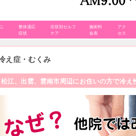
ニ
整体適応
症状別セルフ
施術料
アク
症状
ケア
金表
セス
冷え症・むくみ
松江、出雲、雲南市周辺にお住いの方で冷え