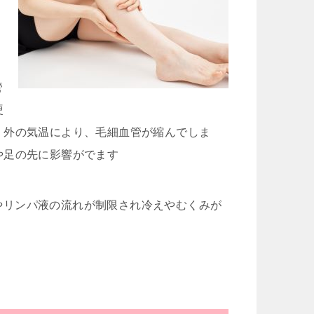
管
硬
、外の気温により、毛細血管が縮んでしま
や足の先に影響がでます
やリンパ液の流れが制限され冷えやむくみが