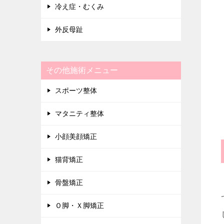
冷え症・むくみ
外反母趾
その他施術メニュー
スポーツ整体
マタニティ整体
小顔美顔矯正
猫背矯正
骨盤矯正
Ｏ脚・Ｘ脚矯正