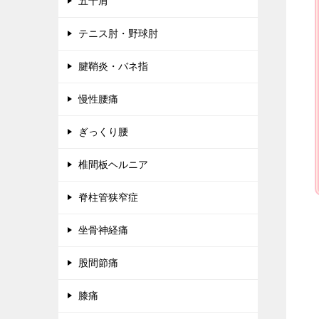
五十肩
テニス肘・野球肘
腱鞘炎・バネ指
慢性腰痛
ぎっくり腰
椎間板ヘルニア
脊柱管狭窄症
坐骨神経痛
股間節痛
膝痛