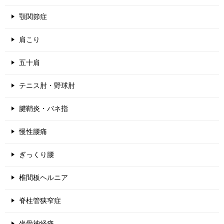
顎関節症
肩こり
五十肩
テニス肘・野球肘
腱鞘炎・バネ指
慢性腰痛
ぎっくり腰
椎間板ヘルニア
脊柱管狭窄症
坐骨神経痛