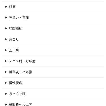
頭痛
寝違い・首痛
顎関節症
肩こり
五十肩
テニス肘・野球肘
腱鞘炎・バネ指
慢性腰痛
ぎっくり腰
椎間板ヘルニア