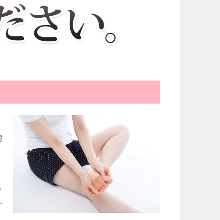
、
態
ー
す