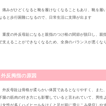
痛みがひどくなると靴を履けなくなることもあり、靴を履
なると歩行困難になるので、日常生活に支障が出ます
重度の外反母趾になると親指のつけ根の関節が脱臼し、親
で支えることができなくなるため、全身のバランスが悪くな
外反拇指の原因
外反母趾は骨格が柔らかい体質であるとなりやすく、また
下腿の筋肉の付き方にも影響していると言われていて、男性
り女性が多くハイヒールをはくと足が前に滑りこみ発症しや