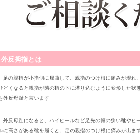
外反拇指とは
足の親指が小指側に屈曲して、親指のつけ根に痛みが現れ
ひどくなると親指が隣の指の下に潜り込むように変形した状
を外反母趾と言います
外反母趾になると、ハイヒールなど足先の幅の狭い靴やヒ
ルに高さがある靴を履くと、足の親指のつけ根に痛みが出ま