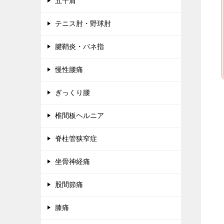
五十肩
テニス肘・野球肘
腱鞘炎・バネ指
慢性腰痛
ぎっくり腰
椎間板ヘルニア
脊柱管狭窄症
坐骨神経痛
股間節痛
膝痛