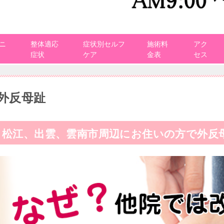
ニ
整体適応
症状別セルフ
施術料
アク
症状
ケア
金表
セス
外反母趾
松江、出雲、雲南市周辺にお住いの方で外反