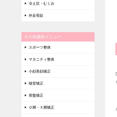
冷え症・むくみ
外反母趾
その他施術メニュー
スポーツ整体
マタニティ整体
小顔美顔矯正
猫背矯正
骨盤矯正
Ｏ脚・Ｘ脚矯正