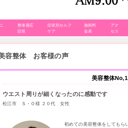
ニ
整体適応
症状別セルフ
施術料
アク
症状
ケア
金表
セス
美容整体 お客様の声
美容整体No,1
ウエスト周りが細くなったのに感動です
松江市 Ｓ・Ｏ様 ２０代 女性
初めての美容整体をしてもら