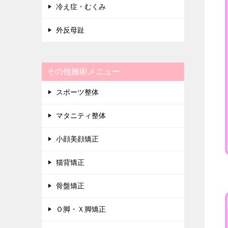
冷え症・むくみ
外反母趾
その他施術メニュー
スポーツ整体
マタニティ整体
小顔美顔矯正
猫背矯正
骨盤矯正
Ｏ脚・Ｘ脚矯正