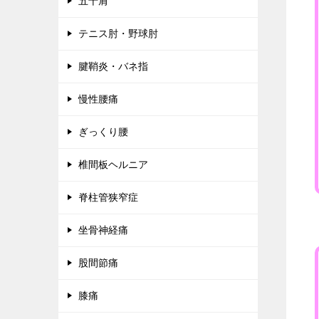
五十肩
テニス肘・野球肘
腱鞘炎・バネ指
慢性腰痛
ぎっくり腰
椎間板ヘルニア
脊柱管狭窄症
坐骨神経痛
股間節痛
膝痛